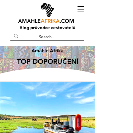
AMAHLE
AFRIKA
.COM
Blog průvodce cestovatelů
Amahle Afrika
TOP DOPORUČENÍ