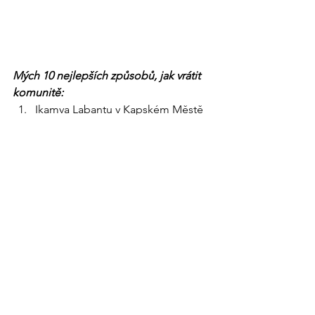
Mých 10 nejlepších způsobů, jak vrátit 
komunitě:
Ikamva Labantu v Kapském Městě
Amoyo Performing Arts 
Foundation v Hout Bay
Peninsula School Feeding 
Association (PSFA) v Kapském 
Městě
Breadline Africa v Kapském Městě
Jihoafrické vzdělávací projekty 
(SAEP) v Kapském Městě
Earth Child Project – vzdělávání, 
aktivity po vyučování
Taneční škola ZAMA v Guguletu
Jednotka proti pytláctví v 