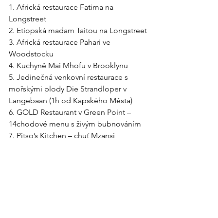
1. Africká restaurace Fatima na 
Longstreet
2. Etiopská madam Taitou na Longstreet
3. Africká restaurace Pahari ve 
Woodstocku
4. Kuchyně Mai Mhofu v Brooklynu
5. Jedinečná venkovní restaurace s 
mořskými plody Die Strandloper v 
Langebaan (1h od Kapského Města)​
6. GOLD Restaurant v Green Point – 
14chodové menu s živým bubnováním
7. Pitso’s Kitchen – chuť Mzansi